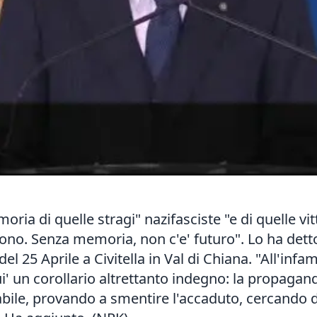
oria di quelle stragi" nazifasciste "e di quelle vi
gono. Senza memoria, non c'e' futuro". Lo ha detto
del 25 Aprile a Civitella in Val di Chiana. "All'infa
i' un corollario altrettanto indegno: la propaganda
bile, provando a smentire l'accaduto, cercando di 