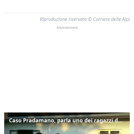
Riproduzione riservata © Corriere delle Alpi
Caso Pradamano, parla uno dei ragazzi denunciati per la limonata: "Volevo anche aiutare i miei"