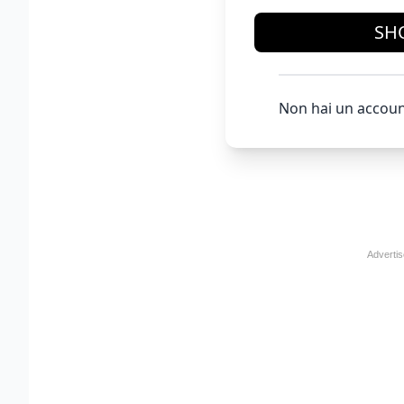
SH
Non hai un accoun