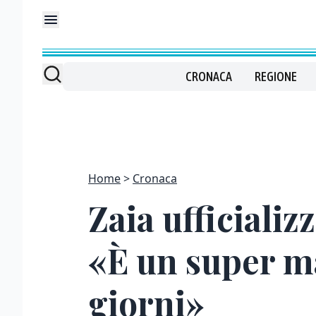
CRONACA
REGIONE
Home
Cronaca
Zaia ufficializ
«È un super ma
giorni»