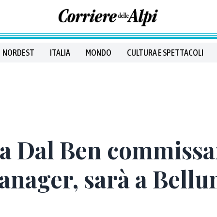
NORDEST
ITALIA
MONDO
CULTURA E SPETTACOLI
za Dal Ben commissar
nager, sarà a Belluno