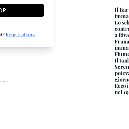
OP
Il Bar
immag
Lo sc
contro
t?
Registrati ora
.
a Riva
Frana
immagi
Fium
Il ta
Seren
potev
giorn
Ecco i
nel 19