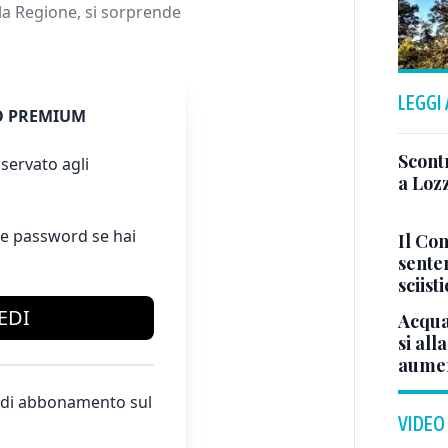
lla Regione, si sorprende
LEGGI
 PREMIUM
Scont
servato agli
a Lozz
e password se hai
Il Con
sente
sciist
EDI
Acqua
si all
aumen
te di abbonamento sul
VIDEO