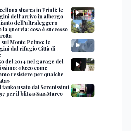
cellona sbarca in Friuli: le
ini dell'arrivo in albergo
hianto dell’ultraleggero
 la quercia: cosa è successo
rotta
 sul Monte Pelmo: le
ni dal rifugio Città di
e
nko del 2014 nel garage del
issimo: «Ecco come
amo resistere per qualche
ata»
l tanko usato dai Serenissimi
97 per il blitz a San Marco