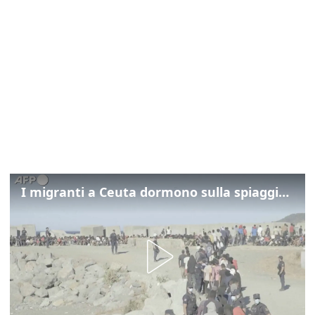
I migranti a Ceuta dormono sulla spiaggia: "Vogliamo entrare in Europa"