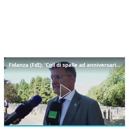
Fidanza (FdI): 'Cgil di spalle ad anniversario Marcinelle mentre La Russa leggeva Mattarella, si vergogni!'