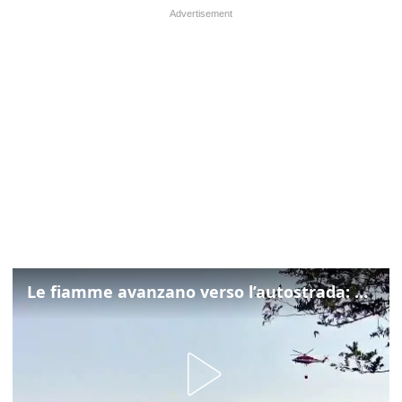
Le fiamme avanzano verso l’autostrada: canadair in azione tra Monfalcone e Duino