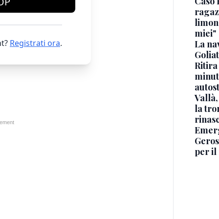
Caso 
OP
ragaz
limona
miei"
t?
Registrati ora
.
La na
Golia
Ritira
minuti
autos
Vallà
la tro
rinasc
Emerg
Geros
per i