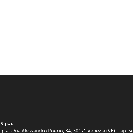
S.p.a.
p.a. - Via Alessandro Poerio, 34, 30171 Venezia (VE). Cap. So