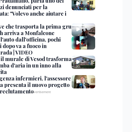
Pradamano, parla uno dei
zi denunciati per la
ta: "Volevo anche aiutare i
ve che trasporta la prima gru
th arriva a Monfalcone
 l'auto dall'officina, pochi
 dopo va a fuoco in
trada | VIDEO
, il murale di Vesod trasforma
mba d'aria in un inno alla
ita
enza infermieri, l'assessore
a presenta il nuovo progetto
l reclutamento