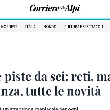
NORDEST
ITALIA
MONDO
CULTURA E SPETTACOLI
 piste da sci: reti, m
nza, tutte le novità
’è un’attenzione maniacale per ogni