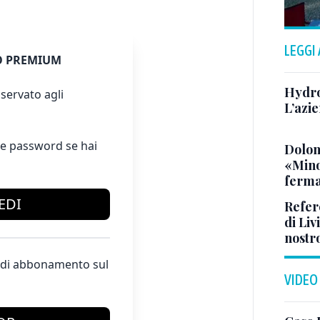
LEGGI
 PREMIUM
Hydro
servato agli
L’azi
e password se hai
Dolom
«Minor
ferma
EDI
Refer
di Liv
nostr
te di abbonamento sul
VIDEO