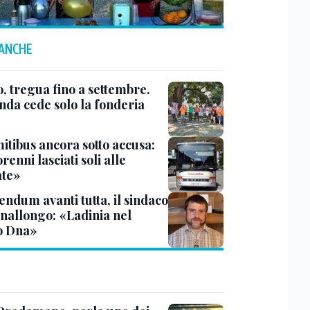
 ANCHE
, tregua fino a settembre.
enda cede solo la fonderia
itibus ancora sotto accusa:
enni lasciati soli alle
te»
endum avanti tutta, il sindaco
inallongo: «Ladinia nel
o Dna»