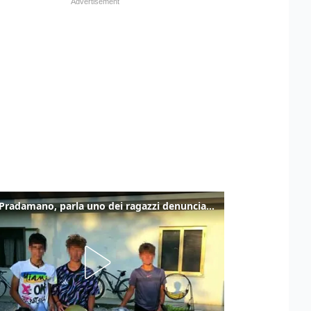
Caso Pradamano, parla uno dei ragazzi denunciati per la limonata: "Volevo anche aiutare i miei"