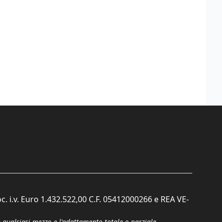
c. i.v. Euro 1.432.522,00 C.F. 05412000266 e REA VE-
n qualsiasi mezzo e l'adattamento totale o parziale.