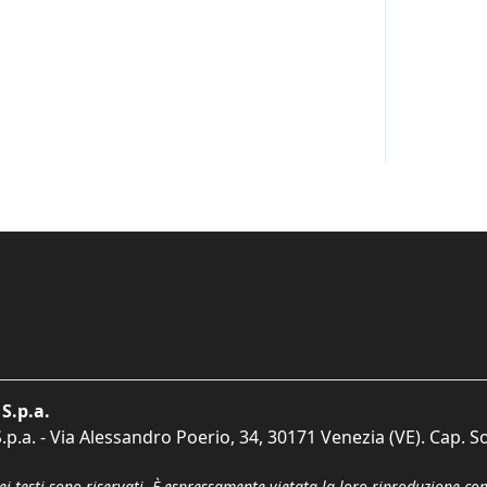
S.p.a.
p.a. - Via Alessandro Poerio, 34, 30171 Venezia (VE). Cap. So
dei testi sono riservati. È espressamente vietata la loro riproduzione co