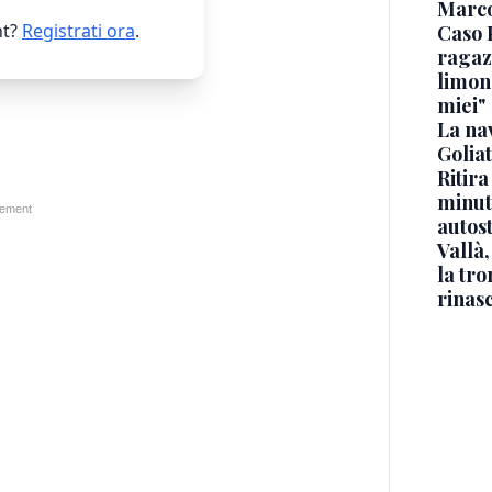
Marc
t?
Registrati ora
.
Caso 
ragaz
limona
miei"
La na
Golia
Ritira
minuti
autos
Vallà
la tro
rinasc