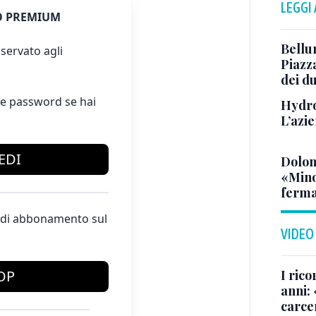
LEGGI
 PREMIUM
Bellu
servato agli
Piazza
dei du
e password se hai
Hydro
L’azi
EDI
Dolom
«Minor
ferma
te di abbonamento sul
VIDEO
I rico
OP
anni: 
carce