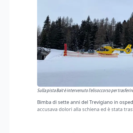
Sulla pista Bait è intervenuto l'elisoccorso per trasferi
Bimba di sette anni del Trevigiano in ospeda
accusava dolori alla schiena ed è stata trasf