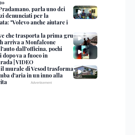
o»
Pradamano, parla uno dei
zi denunciati per la
ta: "Volevo anche aiutare i
ve che trasporta la prima gru
th arriva a Monfalcone
 l'auto dall'officina, pochi
 dopo va a fuoco in
trada | VIDEO
, il murale di Vesod trasforma
mba d'aria in un inno alla
ita