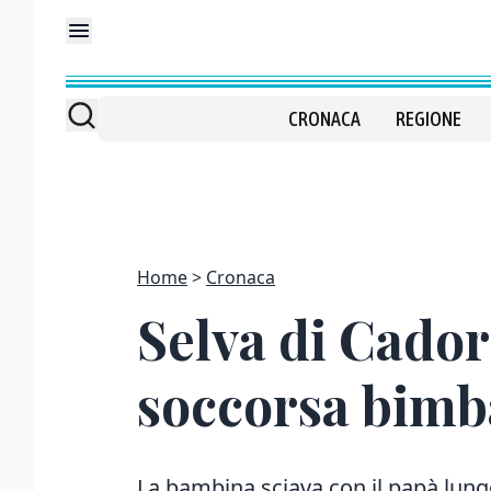
CRONACA
REGIONE
Home
Cronaca
Selva di Cador
soccorsa bimba
La bambina sciava con il papà lung