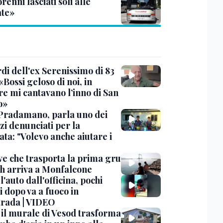
enni lasciati soli alle
te»
rdi dell'ex Serenissimo di 83
«Bossi geloso di noi, in
re mi cantavano l’inno di San
o»
Pradamano, parla uno dei
zi denunciati per la
ta: "Volevo anche aiutare i
ve che trasporta la prima gru
th arriva a Monfalcone
 l'auto dall'officina, pochi
 dopo va a fuoco in
trada | VIDEO
, il murale di Vesod trasforma