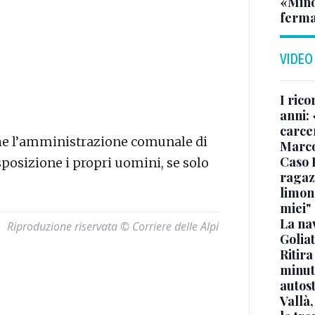
«Minor
ferma
VIDEO
I rico
anni: 
carce
che l’amministrazione comunale di
Marc
Caso 
posizione i propri uomini, se solo
ragaz
limona
miei"
La na
Riproduzione riservata © Corriere delle Alpi
Golia
Ritira
minuti
autos
Vallà