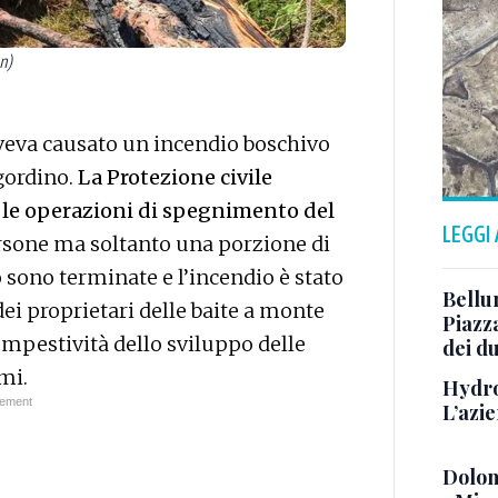
n)
veva causato un incendio boschivo
gordino.
La Protezione civile
er le operazioni di spegnimento del
LEGGI
ersone ma soltanto una porzione di
sono terminate e l’incendio è stato
Bellu
ei proprietari delle baite a monte
Piazza
tempestività dello sviluppo delle
dei du
mi.
Hydro
L’azi
Dolom