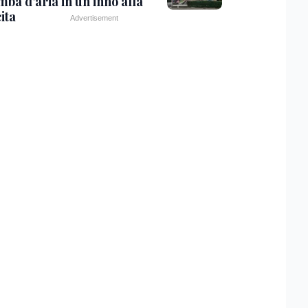
mba d'aria in un inno alla
ita