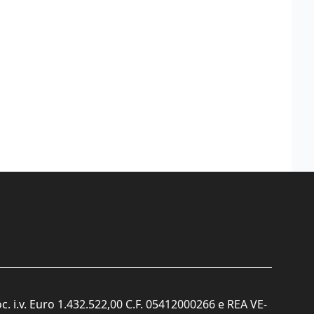
c. i.v. Euro 1.432.522,00 C.F. 05412000266 e REA VE-