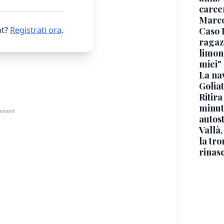
carce
Marc
t?
Registrati ora
.
Caso 
ragaz
limona
miei"
La na
Golia
Ritira
minuti
autos
Vallà
la tro
rinasc