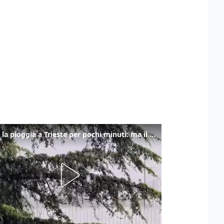
Torna la pioggia a Trieste per pochi minuti: ma il caldo non molla