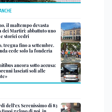
 ANCHE
no, il maltempo devasta
 dei Martiri: abbattuto uno
e storici cedri
, tregua fino a settembre.
enda cede solo la fonderia
itibus ancora sotto accusa:
enni lasciati soli alle
te»
rdi dell'ex Serenissimo di 83
«Bossi geloso di noi, in