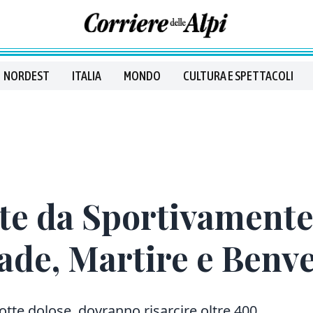
NORDEST
ITALIA
MONDO
CULTURA E SPETTACOLI
te da Sportivamente 
ade, Martire e Benv
dotte
dolose, d
ovranno risarcire oltre 400