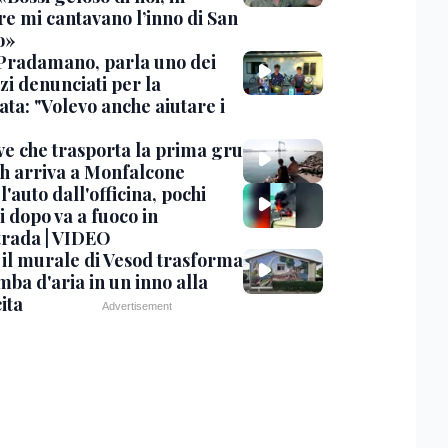
re mi cantavano l’inno di San
o»
Pradamano, parla uno dei
zi denunciati per la
ta: "Volevo anche aiutare i
ve che trasporta la prima gru
th arriva a Monfalcone
 l'auto dall'officina, pochi
 dopo va a fuoco in
trada | VIDEO
, il murale di Vesod trasforma
mba d'aria in un inno alla
ita