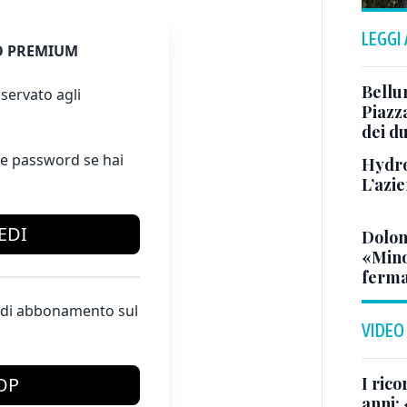
LEGGI
 PREMIUM
Bellu
servato agli
Piazza
dei du
e password se hai
Hydro
L’azi
EDI
Dolom
«Minor
ferma
te di abbonamento sul
VIDEO
OP
I rico
anni: 