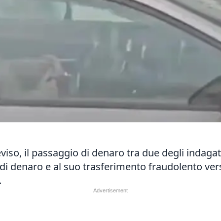
eviso, il passaggio di denaro tra due degli indagati
o di denaro e al suo trasferimento fraudolento vers
.