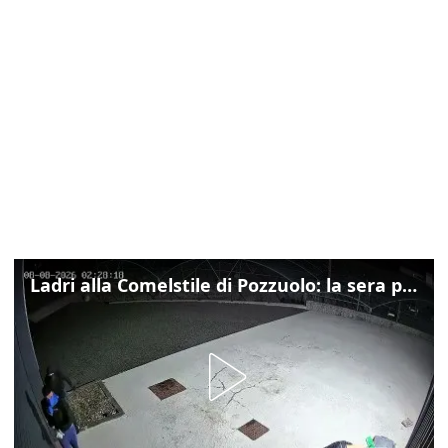
Ladri alla Comelstile di Pozzuolo: la sera prima il tentato furto a Buja, ecco le immagini