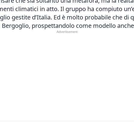
re che sia soltanto una metafora, ma la realtà è 
enti climatici in atto. Il gruppo ha compiuto un’
eglio gestite d’Italia. Ed è molto probabile che d
Bergoglio, prospettandolo come modello anche p