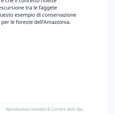
che il concetto riflette
escursione tra le faggete
i questo esempio di conservazione
er le foreste dell’Amazzonia.
Riproduzione riservata © Corriere delle Alpi