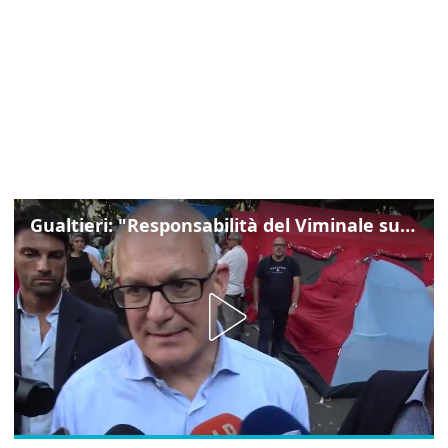
Gualtieri: "Responsabilità del Viminale su Spin Time? La posizione dei partiti è nota"