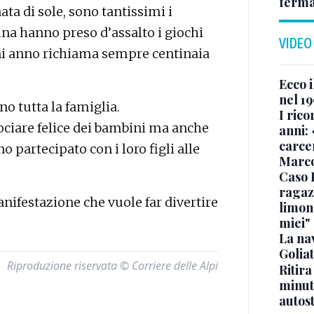
ferma
ta di sole, sono tantissimi i
na hanno preso d’assalto i giochi
VIDEO
ogni anno richiama sempre centinaia
Ecco i
nel 19
o tutta la famiglia.
I rico
vociare felice dei bambini ma anche
anni: 
carce
 partecipato con i loro figli alle
Marc
Caso 
ragaz
ifestazione che vuole far divertire
limona
miei"
La na
Golia
Riproduzione riservata © Corriere delle Alpi
Ritira
minuti
autos