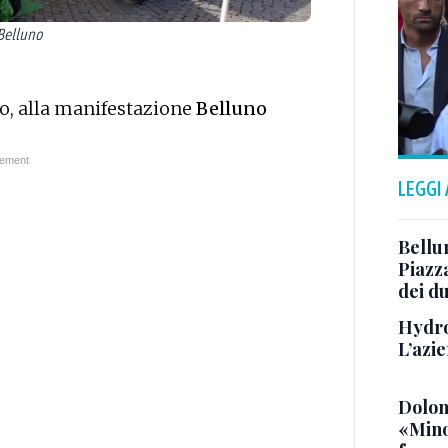
Belluno
o, alla manifestazione
Belluno
LEGGI
Bellu
Piazza
dei du
Hydro
L’azi
Dolom
«Minor