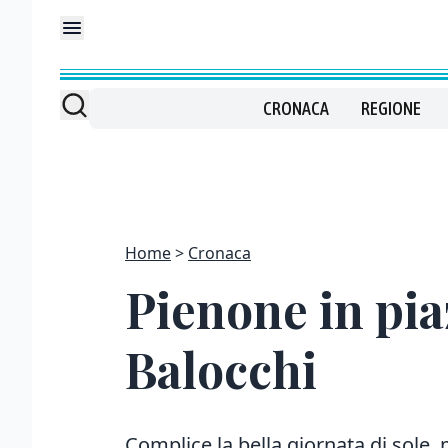
CRONACA
REGIONE
Home
Cronaca
Pienone in pia
Balocchi
Complice la bella giornata di sole,