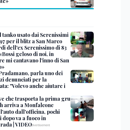
te»
l tanko usato dai Serenissimi
97 per il blitz a San Marco
rdi dell'ex Serenissimo di 83
«Bossi geloso di noi, in
re mi cantavano l’inno di San
o»
Pradamano, parla uno dei
zi denunciati per la
ta: "Volevo anche aiutare i
ve che trasporta la prima gru
th arriva a Monfalcone
 l'auto dall'officina, pochi
 dopo va a fuoco in
trada | VIDEO