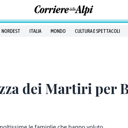
NORDEST
ITALIA
MONDO
CULTURA E SPETTACOLI
zza dei Martiri per 
 moltissime le famiglie che hanno voluto