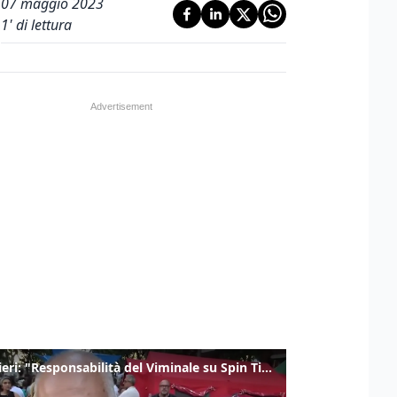
07 maggio 2023
1
' di lettura
Gualtieri: "Responsabilità del Viminale su Spin Time? La posizione dei partiti è nota"