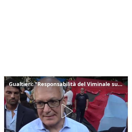
Gualtieri: "Responsabilità del Viminale su Spin Time? La posizione dei partiti è nota"