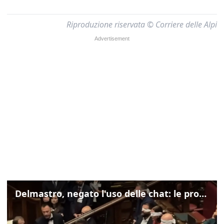
Riproduzione riservata © Corriere delle Alpi
Delmastro, negato l'uso delle chat: le proteste di Avs e M5s