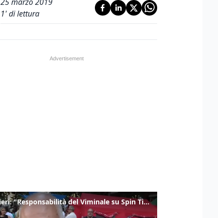
25 marzo 2019
1
' di lettura
Gualtieri: "Responsabilità del Viminale su Spin Time? La posizione dei partiti è nota"