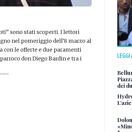
oti” sono stati scoperti. I lettori
egno nel pomeriggio dell’8 marzo al
a con le offerte e due paramenti
LEGGI
parroco don Diego Bardin e tra i
Bellu
Piazza
dei du
Hydro
L’azi
Dolom
«Minor