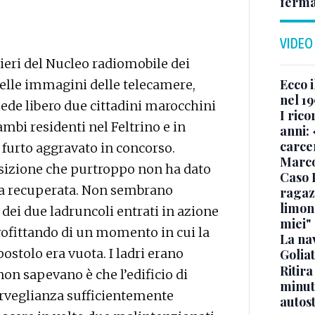
ferma
VIDEO
ieri del Nucleo radiomobile dei
Ecco i
 delle immagini delle telecamere,
nel 19
iede libero due cittadini marocchini
I rico
ambi residenti nel Feltrino e in
anni: 
carce
i furto aggravato in concorso.
Marc
isizione che purtroppo non ha dato
Caso 
ata recuperata. Non sembrano
ragaz
limona
dei due ladruncoli entrati in azione
miei"
profittando di un momento in cui la
La na
ostolo era vuota. I ladri erano
Golia
Ritira
non sapevano è che l’edificio di
minuti
orveglianza sufficientemente
autos