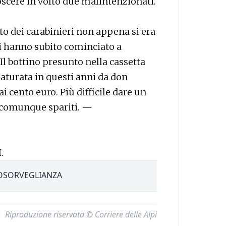
scere in volto due malintenzionati.
to dei carabinieri non appena si era
ari hanno subito cominciato a
Il bottino presunto nella cassetta
maturata in questi anni da don
ai cento euro. Più difficile dare un
 comunque spariti. —
.
OSORVEGLIANZA
Riproduzione riservata © Corriere delle Alpi