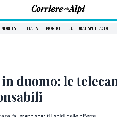
NORDEST
ITALIA
MONDO
CULTURA E SPETTACOLI
 in duomo: le teleca
onsabili
ana fa, erano spariti i soldi delle offerte