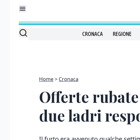
CRONACA
REGIONE
Home
Cronaca
Offerte rubate
due ladri resp
Il furto era avvenuto qualche settim