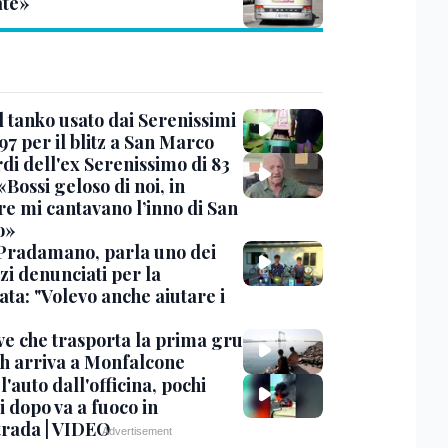
te»
l tanko usato dai Serenissimi
97 per il blitz a San Marco
rdi dell'ex Serenissimo di 83
«Bossi geloso di noi, in
re mi cantavano l’inno di San
o»
Pradamano, parla uno dei
zi denunciati per la
ta: "Volevo anche aiutare i
ve che trasporta la prima gru
th arriva a Monfalcone
 l'auto dall'officina, pochi
 dopo va a fuoco in
trada | VIDEO