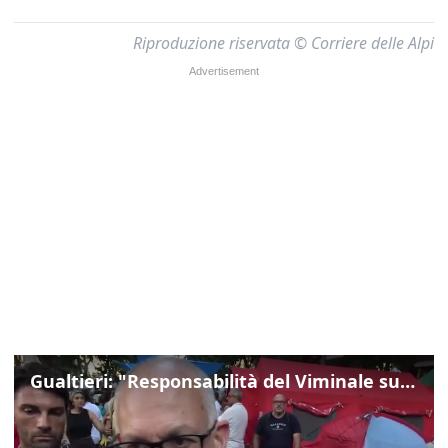
Riproduzione riservata © Corriere delle Alpi
Gualtieri: "Responsabilità del Viminale su Spin Time? La posizione dei partiti è nota"