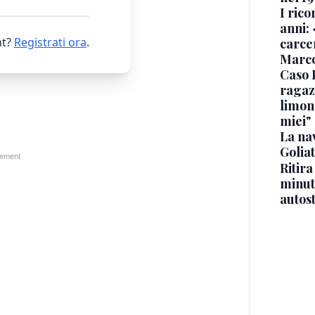
I rico
anni: 
t?
Registrati ora
.
carce
Marc
Caso 
ragaz
limona
miei"
La na
Golia
Ritira
minuti
autos