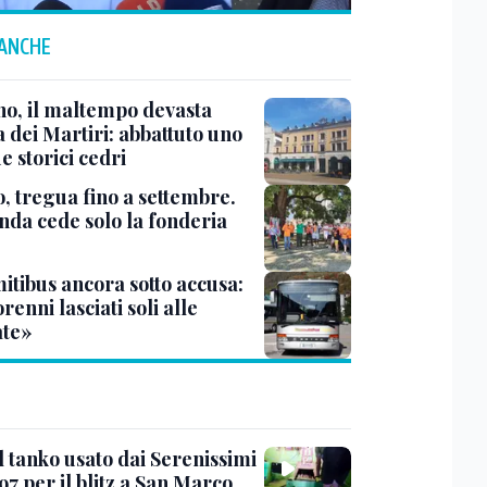
 ANCHE
no, il maltempo devasta
 dei Martiri: abbattuto uno
e storici cedri
, tregua fino a settembre.
enda cede solo la fonderia
itibus ancora sotto accusa:
enni lasciati soli alle
te»
l tanko usato dai Serenissimi
97 per il blitz a San Marco