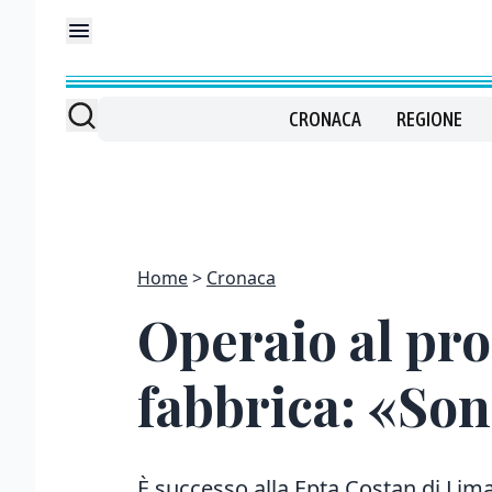
CRONACA
REGIONE
Home
Cronaca
Operaio al pron
fabbrica: «Son
È successo alla Epta Costan di Lim