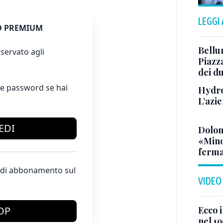
LEGGI
 PREMIUM
Bellu
servato agli
Piazza
dei du
e password se hai
Hydro
L’azi
EDI
Dolom
«Minor
ferma
te di abbonamento sul
VIDEO
Ecco i
OP
nel 19