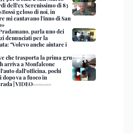
rdi dell'ex Serenissimo di 83
«Bossi geloso di noi, in
re mi cantavano l’inno di San
o»
Pradamano, parla uno dei
zi denunciati per la
ta: "Volevo anche aiutare i
ve che trasporta la prima gru
th arriva a Monfalcone
 l'auto dall'officina, pochi
 dopo va a fuoco in
trada | VIDEO