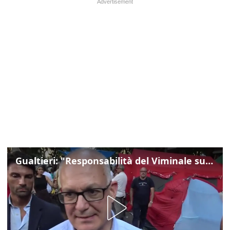
Gualtieri: "Responsabilità del Viminale su Spin Time? La posizione dei partiti è nota"