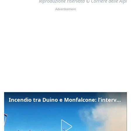
Riproduzione riservata © Corriere delle Alpi
Incendio tra Duino e Monfalcone: l’intervento dei vigili del fuoco