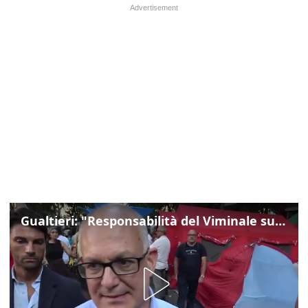
Gualtieri: "Responsabilità del Viminale su Spin Time? La posizione dei partiti è nota"