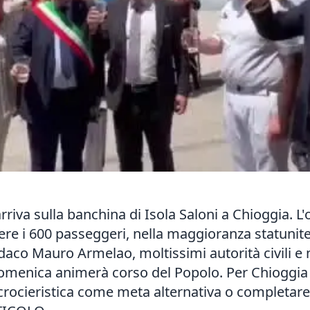
arriva sulla banchina di Isola Saloni a Chioggia. L
re i 600 passeggeri, nella maggioranza statunitens
ndaco Mauro Armelao, moltissimi autorità civili e m
domenica animerà corso del Popolo. Per Chioggia s
 crocieristica come meta alternativa o completare