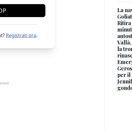
OP
La na
Golia
Ritira
minuti
t?
Registrati ora
.
autos
Vallà
la tro
rinasc
Emerg
Geros
per i
Jennif
gondo