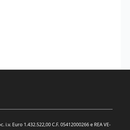
c. i.v. Euro 1.432.522,00 C.F. 05412000266 e REA VE-