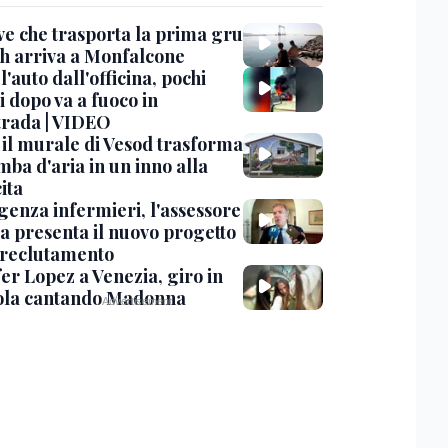
ve che trasporta la prima gru
th arriva a Monfalcone
 l'auto dall'officina, pochi
 dopo va a fuoco in
trada | VIDEO
, il murale di Vesod trasforma
mba d'aria in un inno alla
ita
enza infermieri, l'assessore
a presenta il nuovo progetto
l reclutamento
er Lopez a Venezia, giro in
la cantando Madonna