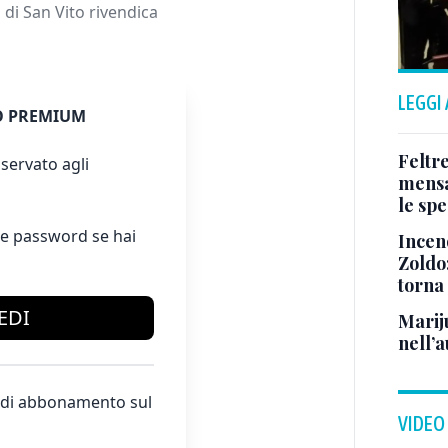
 di San Vito rivendica
LEGGI
 PREMIUM
Feltr
servato agli
mensa
le sp
e password se hai
Incen
Zoldo:
torna
EDI
Marij
nell’a
te di abbonamento sul
VIDEO