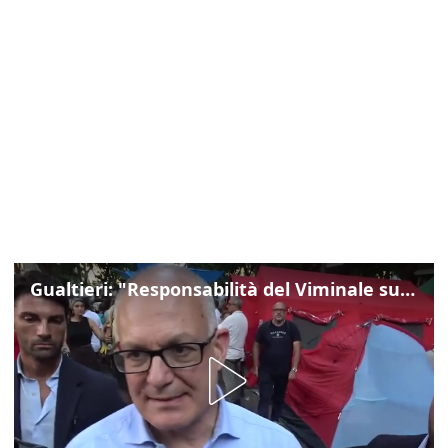
Gualtieri: "Responsabilità del Viminale su Spin Time? La posizione dei partiti è nota"