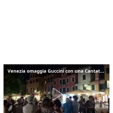
Venezia omaggia Guccini con una Cantata Anarchica in campo Santa Margherita