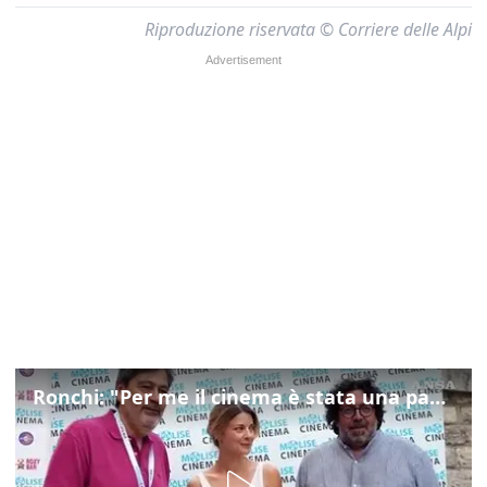
Riproduzione riservata © Corriere delle Alpi
Ronchi: "Per me il cinema è stata una passione, monografia dedicata è un bel regalo"