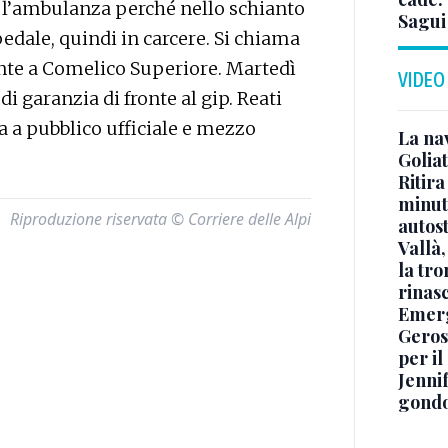
n l’ambulanza perché nello schianto
Sagui
ospedale, quindi in carcere. Si chiama
ente a Comelico Superiore. Martedì
VIDEO
di garanzia di fronte al gip. Reati
za a pubblico ufficiale e mezzo
La na
Golia
Ritira
minuti
Riproduzione riservata © Corriere delle Alpi
autos
Vallà
la tro
rinasc
Emerg
Geros
per i
Jennif
gondo