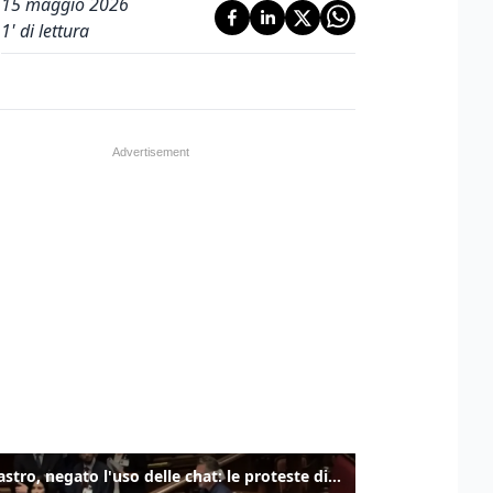
15 maggio 2026
1
' di lettura
Delmastro, negato l'uso delle chat: le proteste di Avs e M5s