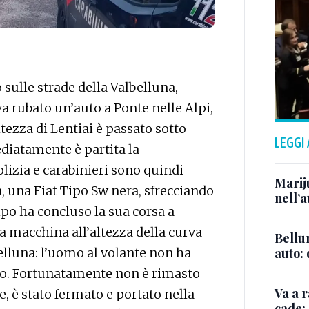
sulle strade della Valbelluna,
 rubato un’auto a Ponte nelle Alpi,
ltezza di Lentiai è passato sotto
LEGGI
diatamente è partita la
olizia e carabinieri sono quindi
Marij
a, una Fiat Tipo Sw nera, sfrecciando
nell’a
Tipo ha concluso la sua corsa a
a macchina all’altezza della curva
Bellu
auto:
belluna: l’uomo al volante non ha
tto. Fortunatamente non è rimasto
Va a r
ce, è stato fermato e portato nella
cade: 