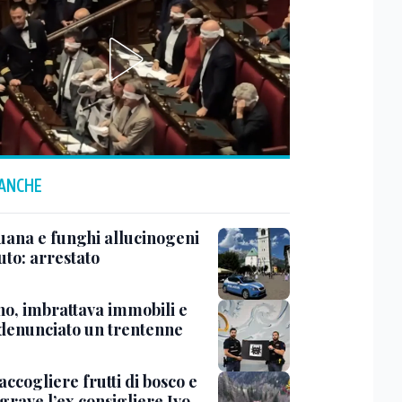
 ANCHE
uana e funghi allucinogeni
uto: arrestato
no, imbrattava immobili e
 denunciato un trentenne
accogliere frutti di bosco e
grave l’ex consigliere Ivo