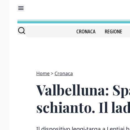
CRONACA
REGIONE
Home
Cronaca
Valbelluna: Spa
schianto. Il la
Il dispositivo leggi-targa a Lentiai 