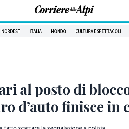
NORDEST
ITALIA
MONDO
CULTURA E SPETTACOLI
ri al posto di blocco
dro d’auto finisce in
ha fatto scattare la segnalazione a polizia