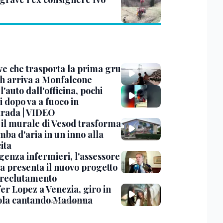
ve che trasporta la prima gru
th arriva a Monfalcone
 l'auto dall'officina, pochi
 dopo va a fuoco in
trada | VIDEO
, il murale di Vesod trasforma
mba d'aria in un inno alla
ita
enza infermieri, l'assessore
a presenta il nuovo progetto
l reclutamento
er Lopez a Venezia, giro in
la cantando Madonna