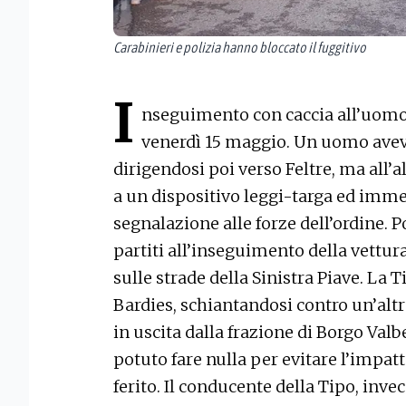
Carabinieri e polizia hanno bloccato il fuggitivo
I
nseguimento con caccia all’uomo 
venerdì 15 maggio. Un uomo aveva
dirigendosi poi verso Feltre, ma all’a
a un dispositivo leggi-targa ed imme
segnalazione alle forze dell’ordine. P
partiti all’inseguimento della vettur
sulle strade della Sinistra Piave. La 
Bardies, schiantandosi contro un’altr
in uscita dalla frazione di Borgo Val
potuto fare nulla per evitare l’impa
ferito. Il conducente della Tipo, inve