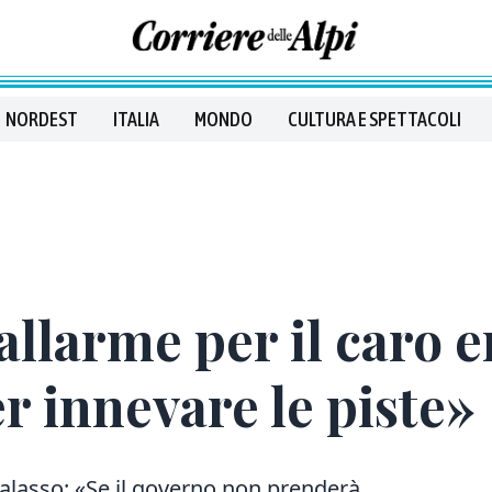
NORDEST
ITALIA
MONDO
CULTURA E SPETTACOLI
allarme per il caro 
r innevare le piste»
salasso: «Se il governo non prenderà