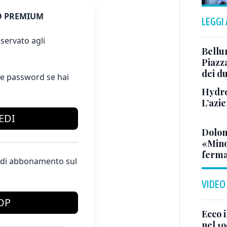
 PREMIUM
LEGGI
servato agli
Bellu
Piazza
dei du
e password se hai
Hydro
L’azi
EDI
Dolom
«Minor
ferma
te di abbonamento sul
VIDEO
OP
Ecco i
nel 19