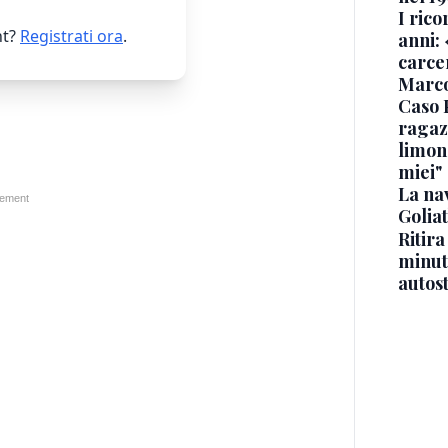
I rico
t?
Registrati ora
.
anni: 
carce
Marc
Caso 
ragaz
limona
miei"
La na
Golia
Ritira
minuti
autos