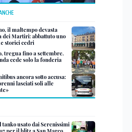
 ANCHE
no, il maltempo devasta
 dei Martiri: abbattuto uno
e storici cedri
, tregua fino a settembre.
enda cede solo la fonderia
itibus ancora sotto accusa:
enni lasciati soli alle
te»
l tanko usato dai Serenissimi
97 per il blitz a San Marco