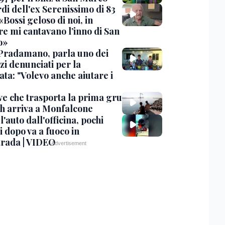
rdi dell'ex Serenissimo di 83
«Bossi geloso di noi, in
re mi cantavano l’inno di San
o»
Pradamano, parla uno dei
zi denunciati per la
ta: "Volevo anche aiutare i
ve che trasporta la prima gru
th arriva a Monfalcone
 l'auto dall'officina, pochi
 dopo va a fuoco in
trada | VIDEO