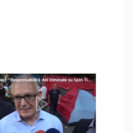
Gualtieri: "Responsabilità del Viminale su Spin Time? La posizione dei partiti è nota"