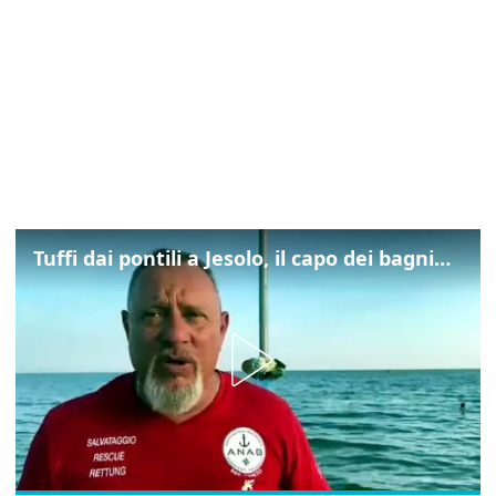
Tuffi dai pontili a Jesolo, il capo dei bagnini: "L'impegno di tutti per evitare altre tragedie"