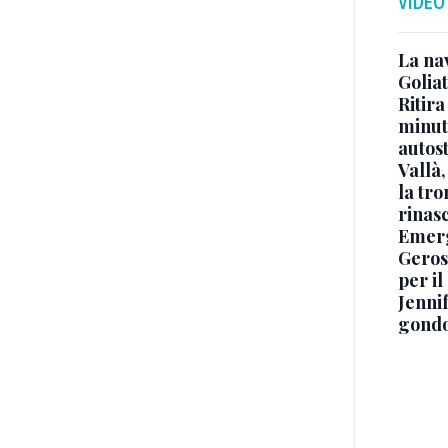
VIDEO
La na
Golia
Ritira
minuti
autos
Vallà
la tro
rinasc
Emerg
Geros
per i
Jennif
gondo