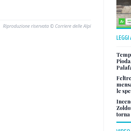
Riproduzione riservata © Corriere delle Alpi
LEGGI
Tempo
Pioda
Palaf
Feltr
mensa
le sp
Incen
Zoldo:
torna