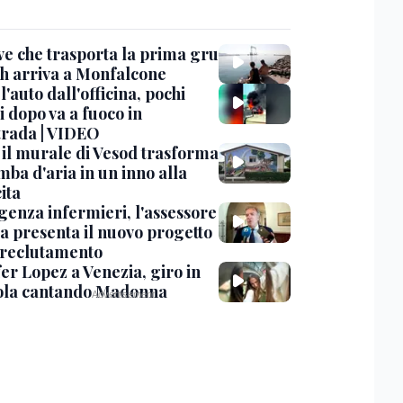
ve che trasporta la prima gru
th arriva a Monfalcone
 l'auto dall'officina, pochi
 dopo va a fuoco in
trada | VIDEO
, il murale di Vesod trasforma
mba d'aria in un inno alla
ita
enza infermieri, l'assessore
a presenta il nuovo progetto
l reclutamento
er Lopez a Venezia, giro in
la cantando Madonna