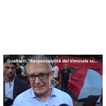
Gualtieri: "Responsabilità del Viminale su Spin Time? La posizione dei partiti è nota"