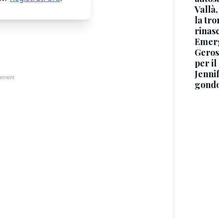
Vallà
la tro
rinasc
Emerg
Geros
per i
Jennif
gondo