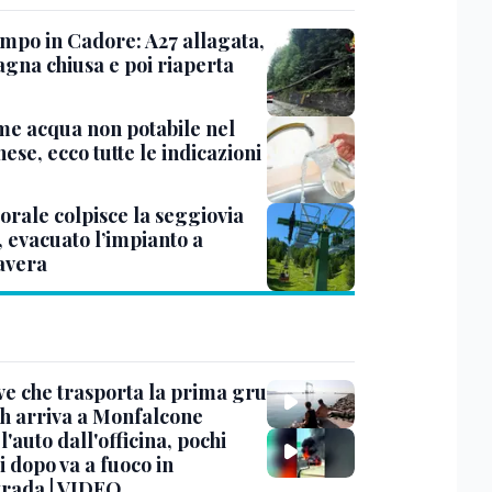
mpo in Cadore: A27 allagata,
gna chiusa e poi riaperta
me acqua non potabile nel
ese, ecco tutte le indicazioni
rale colpisce la seggiovia
, evacuato l’impianto a
avera
ve che trasporta la prima gru
th arriva a Monfalcone
 l'auto dall'officina, pochi
 dopo va a fuoco in
trada | VIDEO