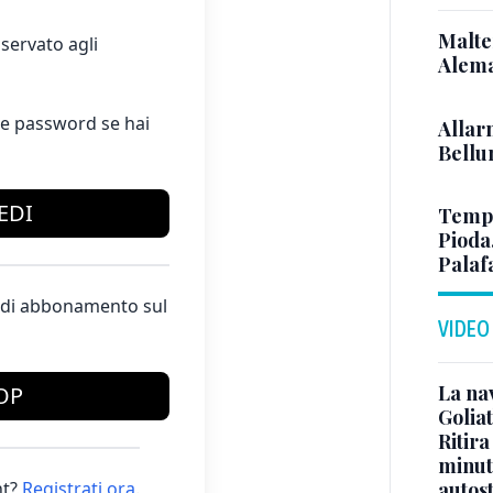
Malte
servato agli
Alema
e password se hai
Allar
Bellun
EDI
Tempo
Pioda
Palaf
te di abbonamento sul
VIDEO
La na
OP
Golia
Ritira
minuti
t?
Registrati ora
.
autos