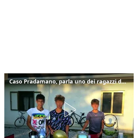
Caso Pradamano, parla uno dei ragazzi denunciati per la limonata: "Volevo anche aiutare i miei"