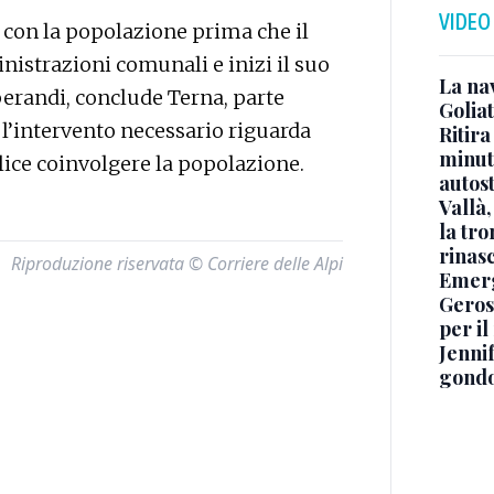
VIDEO
si con la popolazione prima che il
istrazioni comunali e inizi il suo
La na
perandi, conclude Terna, parte
Golia
l’intervento necessario riguarda
Ritira
minuti
ice coinvolgere la popolazione.
autos
Vallà
la tro
rinasc
Riproduzione riservata © Corriere delle Alpi
Emerg
Geros
per i
Jennif
gondo