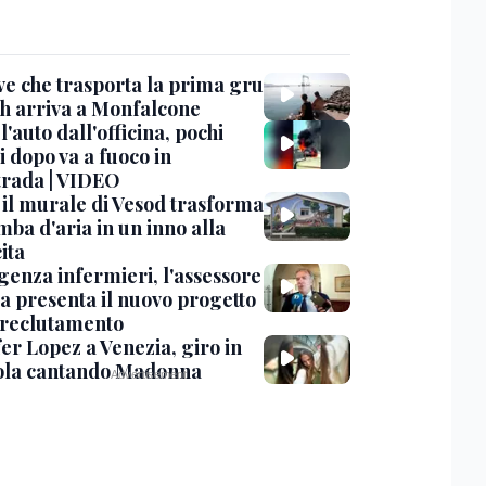
ve che trasporta la prima gru
th arriva a Monfalcone
 l'auto dall'officina, pochi
 dopo va a fuoco in
trada | VIDEO
, il murale di Vesod trasforma
mba d'aria in un inno alla
ita
enza infermieri, l'assessore
a presenta il nuovo progetto
l reclutamento
er Lopez a Venezia, giro in
la cantando Madonna