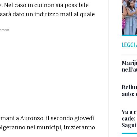
 Nel caso in cui non sia possibile
 sarà dato un indirizzo mail al quale
LEGGI
Marij
nell’a
Bellu
auto:
Va a r
mani a Auronzo, il secondo giovedì
cade: 
Sagui
volgeranno nei municipi, inizieranno