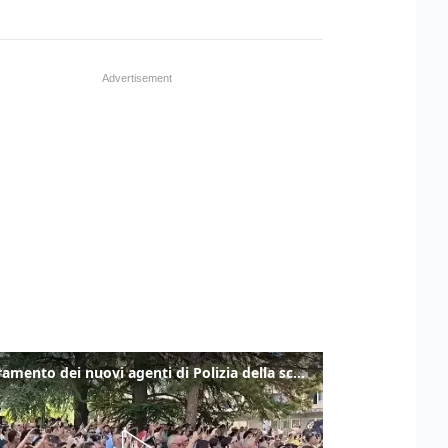
Il giuramento dei nuovi agenti di Polizia della scuola "Vincenzo Raiola" di Trieste