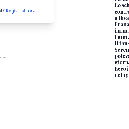
Lo sc
t?
Registrati ora
.
contro
a Riva
Frana
immagi
Fium
Il ta
Seren
potev
giorn
Ecco i
nel 19