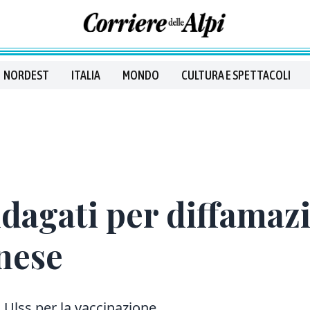
NORDEST
ITALIA
MONDO
CULTURA E SPETTACOLI
ndagati per diffamaz
nese
 Ulss per la vaccinazione.