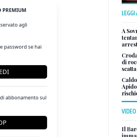
 PREMIUM
LEGGI
servato agli
A Sov
tentan
arrest
e password se hai
Croda
di ro
scatta
EDI
Caldo
Apidol
risch
te di abbonamento sul
VIDEO
OP
Il Bar
immag