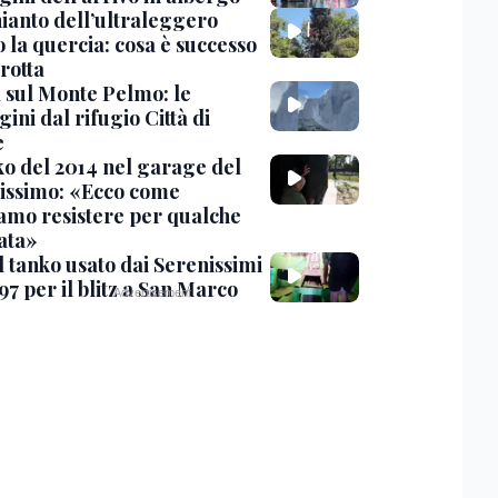
hianto dell’ultraleggero
 la quercia: cosa è successo
rotta
 sul Monte Pelmo: le
ni dal rifugio Città di
e
nko del 2014 nel garage del
issimo: «Ecco come
amo resistere per qualche
ata»
l tanko usato dai Serenissimi
97 per il blitz a San Marco