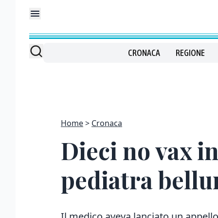
CRONACA
REGIONE
Home
Cronaca
Dieci no vax i
pediatra bellu
Il medico aveva lanciato un appello