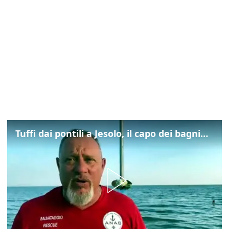
Tuffi dai pontili a Jesolo, il capo dei bagnini: "L'impegno di tutti per evitare altre tragedie"