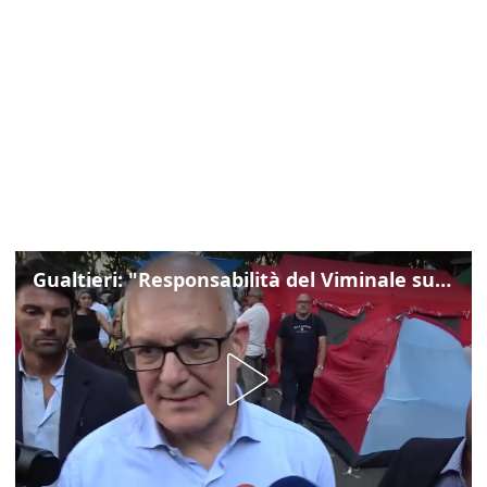
Gualtieri: "Responsabilità del Viminale su Spin Time? La posizione dei partiti è nota"