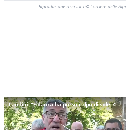
Riproduzione riservata © Corriere delle Alpi
Landini: “Fidanza ha preso colpo di sole, Cgil non si gira mai dall'altra parte”