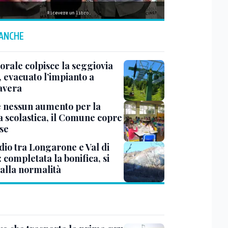
 ANCHE
rale colpisce la seggiovia
, evacuato l’impianto a
avera
e nessun aumento per la
 scolastica, il Comune copre
ese
dio tra Longarone e Val di
 completata la bonifica, si
 alla normalità