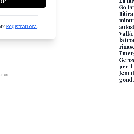
La na
OP
Golia
Ritira
minuti
t?
Registrati ora
.
autos
Vallà
la tro
rinasc
Emerg
Geros
per i
Jennif
gondo