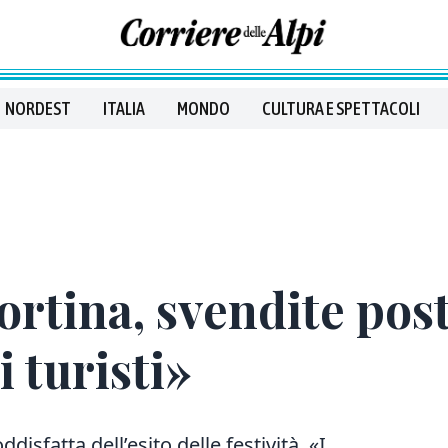
NORDEST
ITALIA
MONDO
CULTURA E SPETTACOLI
rtina, svendite post
 turisti»
isfatta dell’esito delle festività. «I