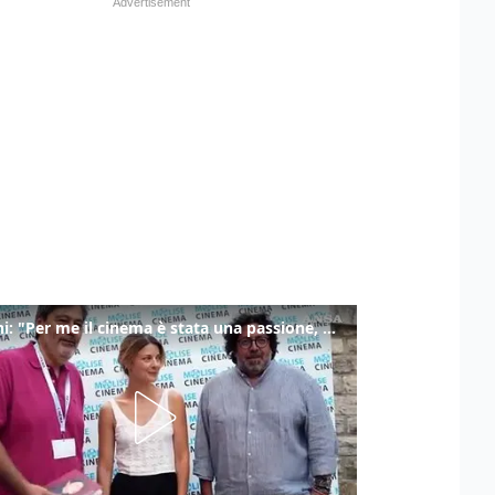
Ronchi: "Per me il cinema è stata una passione, monografia dedicata è un bel regalo"