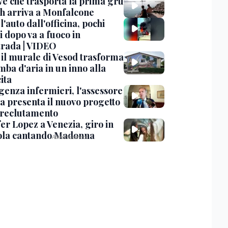
ve che trasporta la prima gru
th arriva a Monfalcone
 l'auto dall'officina, pochi
 dopo va a fuoco in
trada | VIDEO
, il murale di Vesod trasforma
mba d'aria in un inno alla
ita
enza infermieri, l'assessore
a presenta il nuovo progetto
l reclutamento
er Lopez a Venezia, giro in
la cantando Madonna