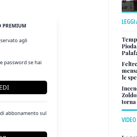
LEGGI
 PREMIUM
Tempo
servato agli
Pioda
Palaf
e password se hai
Feltr
mensa
le sp
EDI
Incen
Zoldo:
torna
te di abbonamento sul
VIDEO