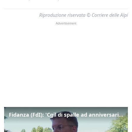
Riproduzione riservata © Corriere delle Alpi
Fidanza (FdI): 'Cgil di spalle ad anniversario Marcinelle mentre La Russa leggeva Mattarella, si vergogni!'