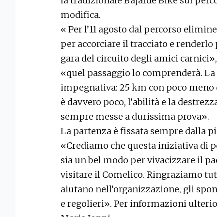
la tradizionale Bajarde Bike sul per
modifica.
« Per l’11 agosto dal percorso elimi
per accorciare il tracciato e renderlo 
gara del circuito degli amici carnici»
«quel passaggio lo comprenderà. La 
impegnativa: 25 km con poco meno di 
è davvero poco, l’abilità e la destre
sempre messe a durissima prova».
La partenza è fissata sempre dalla p
«Crediamo che questa iniziativa di po
sia un bel modo per vivacizzare il pa
visitare il Comelico. Ringraziamo tut
aiutano nell’organizzazione, gli spo
e regolieri». Per informazioni ulter