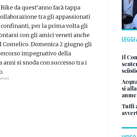
 Bike da quest’anno farà tappa
ollaborazione tra gli appassionati
confinanti, per la prima volta gli
ontarsi con gli amici veneti anche
LEGGI
 del Comelico. Domenica 2 giugno gli
 percorso impegnativo della
Il Con
 anni si snoda con successo tra i
sente
sciist
o.
Acqua
si all
aumen
Tuffi 
avver