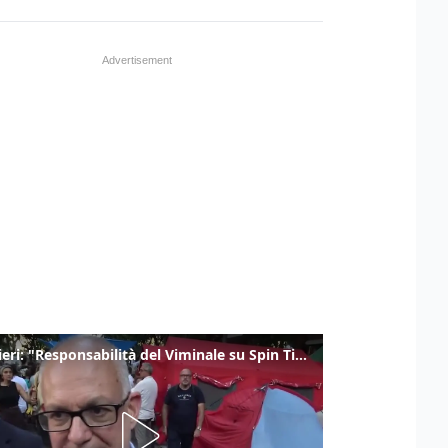
Gualtieri: "Responsabilità del Viminale su Spin Time? La posizione dei partiti è nota"