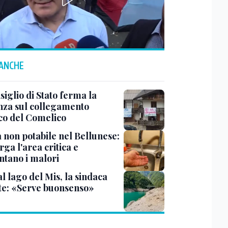
 ANCHE
siglio di Stato ferma la
nza sul collegamento
ico del Comelico
 non potabile nel Bellunese:
arga l'area critica e
tano i malori
al lago del Mis, la sindaca
te: «Serve buonsenso»