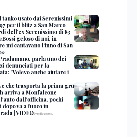
l tanko usato dai Serenissimi
97 per il blitz a San Marco
rdi dell'ex Serenissimo di 83
«Bossi geloso di noi, in
re mi cantavano l’inno di San
o»
Pradamano, parla uno dei
zi denunciati per la
ta: "Volevo anche aiutare i
ve che trasporta la prima gru
th arriva a Monfalcone
 l'auto dall'officina, pochi
 dopo va a fuoco in
trada | VIDEO