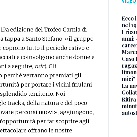
VIDEO
Ecco i
nel 19
 19a edizione del Trofeo Carnia di
I rico
anni: 
la tappa a Santo Stefano, «il gruppo
carce
e coprono tutto il periodo estivo e
Marc
racciati e coinvolgono anche donne e
Caso 
ragaz
nni a seguire,
ndr
). Gli
limona
o perché verranno premiati gli
miei"
tunità per portare i vicini friulani
La na
Golia
 splendido territorio. Noi
Ritira
le tracks, della natura e del poco
minuti
rovare percorsi nuovi», aggiungono,
autos
’opportunità per far scoprire agli
ettacolare offrano le nostre