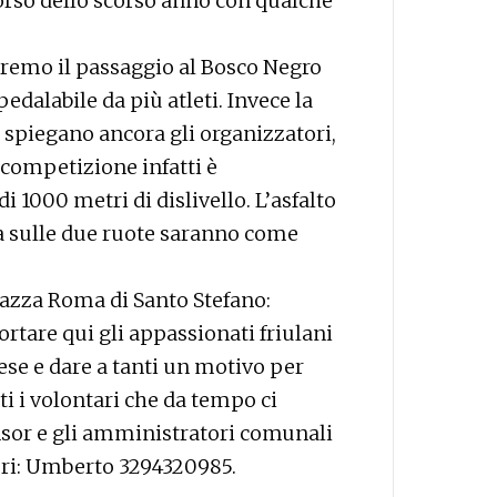
corso dello scorso anno con qualche
neremo il passaggio al Bosco Negro
pedalabile da più atleti. Invece la
, spiegano ancora gli organizzatori,
competizione infatti è
1000 metri di dislivello. L’asfalto
zza sulle due ruote saranno come
iazza Roma di Santo Stefano:
rtare qui gli appassionati friulani
ese e dare a tanti un motivo per
ti i volontari che da tempo ci
nsor e gli amministratori comunali
iori: Umberto 3294320985.