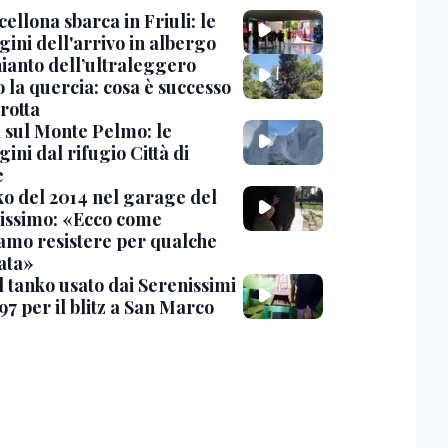
cellona sbarca in Friuli: le
ini dell'arrivo in albergo
hianto dell’ultraleggero
 la quercia: cosa è successo
rotta
 sul Monte Pelmo: le
ni dal rifugio Città di
e
nko del 2014 nel garage del
issimo: «Ecco come
amo resistere per qualche
ata»
l tanko usato dai Serenissimi
97 per il blitz a San Marco