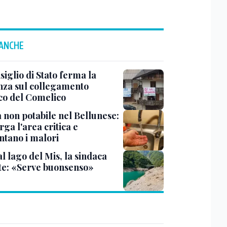
 ANCHE
siglio di Stato ferma la
nza sul collegamento
ico del Comelico
 non potabile nel Bellunese:
arga l'area critica e
tano i malori
al lago del Mis, la sindaca
te: «Serve buonsenso»