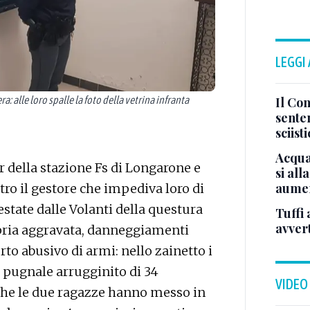
LEGGI
: alle loro spalle la foto della vetrina infranta
Il Con
sente
sciist
Acqua
ar della stazione Fs di Longarone e
si all
aumen
ro il gestore che impediva loro di
state dalle Volanti della questura
Tuffi 
avver
pria aggravata, danneggiamenti
rto abusivo di armi: nello zainetto i
o pugnale arrugginito di 34
VIDEO
d che le due ragazze hanno messo in