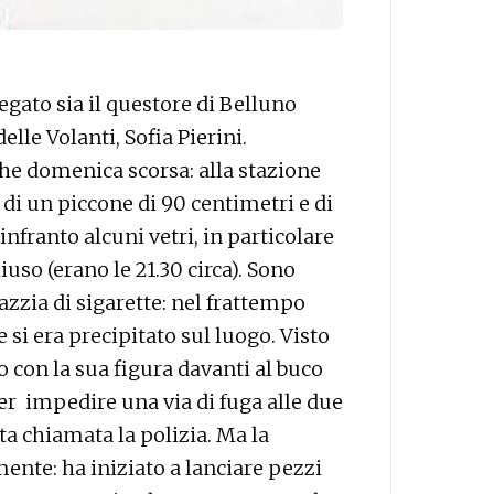
gato sia il questore di Belluno
elle Volanti, Sofia Pierini.
he domenica scorsa: alla stazione
di un piccone di 90 centimetri e di
nfranto alcuni vetri, in particolare
uso (erano le 21.30 circa). Sono
azzia di sigarette: nel frattempo
e si era precipitato sul luogo. Visto
o con la sua figura davanti al buco
per impedire una via di fuga alle due
a chiamata la polizia. Ma la
nte: ha iniziato a lanciare pezzi