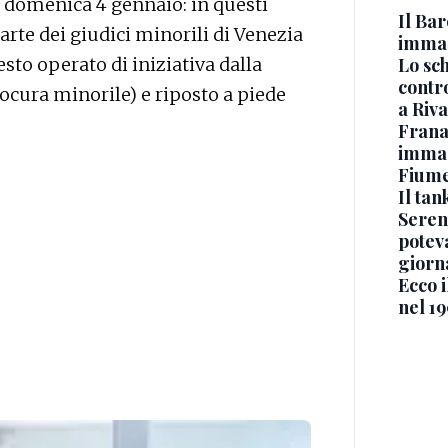
di domenica 4 gennaio: in questi
Il Bar
parte dei giudici minorili di Venezia
immag
sto operato di iniziativa dalla
Lo sc
contro
ocura minorile) e riposto a piede
a Riva
Frana
immagi
Fium
Il ta
Seren
potev
giorn
Ecco i
nel 19