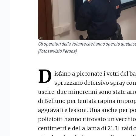
Gli operatori della Volante che hanno operato quella sera
(Fotoservizio Perona)
D
isfano a picconate i vetri del b
spruzzano detersivo spray cont
uscire: due minorenni sono state arre
di Belluno per tentata rapina impro
aggravati e lesioni. Una anche per po
poliziotti hanno ritrovato un vecchi
centimetri e della lama di 21. Il rai