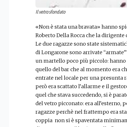
Il vetro sfondato
«Non è stata una bravata» hanno spie
Roberto Della Rocca che la dirigente d
Le due ragazze sono state sistematic
di Longarone sono arrivate “armate” 
un martello poco più piccolo: hanno i
quello del bar che al momento era chi
entrate nel locale per una presunta r
però era scattato l’allarme e il gestor
quel che stava succedendo, si è parat
del vetro picconato: era all’esterno, 
ragazze perchè nel frattempo era stat
coppia non si è spaventata minimame