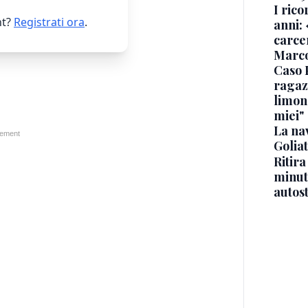
I rico
t?
Registrati ora
.
anni: 
carce
Marc
Caso 
ragaz
limona
miei"
La na
Golia
Ritira
minuti
autos