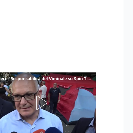
Gualtieri: "Responsabilità del Viminale su Spin Time? La posizione dei partiti è nota"