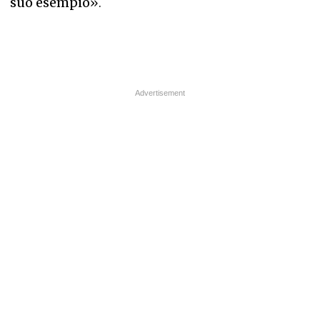
suo esempio
».