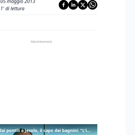
05 maggio 2013
1
' di lettura
Tuffi dai pontili a Jesolo, il capo dei bagnini: "L'impegno di tutti per evitare altre tragedie"