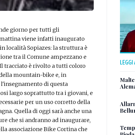
nde giorno per tutti gli
mattina viene infatti inaugurato
in località Sopiazes: la struttura è
razione tra il Comune ampezzano e
LEGGI
l tracciato è rivolto a tutti coloro
della mountain-bike e, in
Malte
er l'insegnamento di questa
Alema
si largo soprattutto tra i giovani, e
cessarie per un uso corretto della
Allar
Bellun
gna. Quella di oggi sarà anche una
ure che si andranno ad inaugurare,
Tempo
ella associazione Bike Cortina che
Pioda