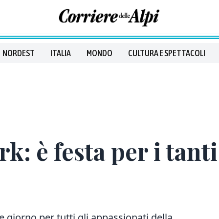
NORDEST
ITALIA
MONDO
CULTURA E SPETTACOLI
rk: è festa per i tant
 giorno per tutti gli appassionati della