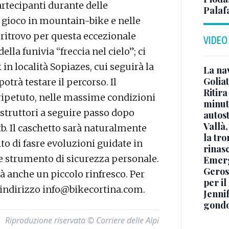
rtecipanti durante delle
Palaf
 gioco in mountain-bike e nelle
Il ritrovo per questa eccezionale
VIDEO
della funivia “freccia nel cielo”; ci
in località Sopiazes, cui seguirà la
La na
Golia
otrà testare il percorso. Il
Ritira
a ripetuto, nelle massime condizioni
minuti
 istruttori a seguire passo dopo
autos
Vallà
b. Il caschetto sarà naturalmente
la tro
to di fasre evoluzioni guidate in
rinasc
e strumento di sicurezza personale.
Emerg
Geros
à anche un piccolo rinfresco. Per
per i
’indirizzo info@bikecortina.com.
Jennif
gondo
Riproduzione riservata © Corriere delle Alpi