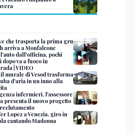
avera
ve che trasporta la prima gru
th arriva a Monfalcone
 l'auto dall'officina, pochi
 dopo va a fuoco in
trada | VIDEO
, il murale di Vesod trasforma
mba d'aria in un inno alla
ita
enza infermieri, l'assessore
a presenta il nuovo progetto
l reclutamento
er Lopez a Venezia, giro in
la cantando Madonna