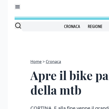
CRONACA
REGIONE
Home
Cronaca
Apre il bike pa
della mtb
CORTINA. E alla fine venne il grande