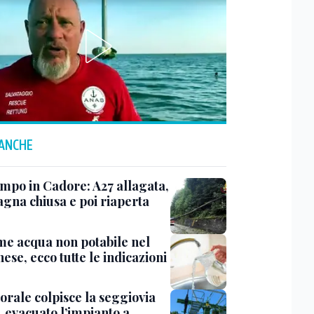
 ANCHE
mpo in Cadore: A27 allagata,
gna chiusa e poi riaperta
me acqua non potabile nel
ese, ecco tutte le indicazioni
rale colpisce la seggiovia
, evacuato l’impianto a