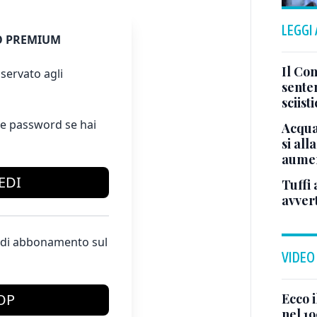
LEGGI
 PREMIUM
Il Con
servato agli
sente
sciist
e password se hai
Acqua
si all
aumen
EDI
Tuffi 
avver
te di abbonamento sul
VIDEO
Ecco i
OP
nel 19