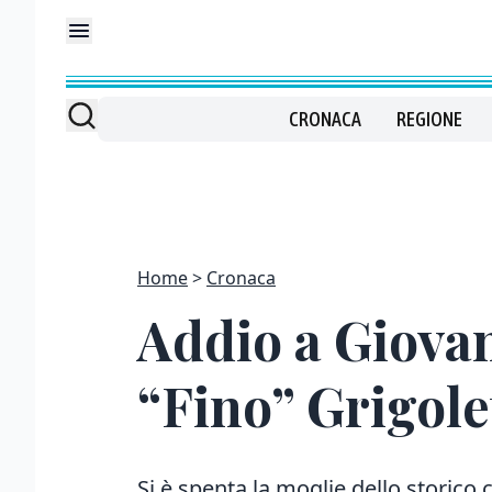
CRONACA
REGIONE
Home
Cronaca
Addio a Giovan
“Fino” Grigole
Si è spenta la moglie dello storico