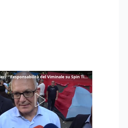
Gualtieri: "Responsabilità del Viminale su Spin Time? La posizione dei partiti è nota"