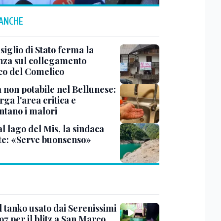
 ANCHE
siglio di Stato ferma la
nza sul collegamento
ico del Comelico
 non potabile nel Bellunese:
arga l'area critica e
tano i malori
al lago del Mis, la sindaca
te: «Serve buonsenso»
l tanko usato dai Serenissimi
97 per il blitz a San Marco