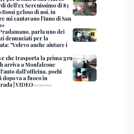
rdi dell'ex Serenissimo di 83
«Bossi geloso di noi, in
re mi cantavano l’inno di San
o»
Pradamano, parla uno dei
zi denunciati per la
ta: "Volevo anche aiutare i
ve che trasporta la prima gru
th arriva a Monfalcone
 l'auto dall'officina, pochi
 dopo va a fuoco in
trada | VIDEO