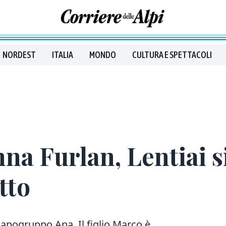
NORDEST
ITALIA
MONDO
CULTURA E SPETTACOLI
na Furlan, Lentiai si
tto
 capogruppo Ana. Il figlio Marco è