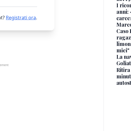
I rico
anni: 
t?
Registrati ora
.
carce
Marc
Caso 
ragaz
limona
miei"
La na
Golia
Ritira
minuti
autos