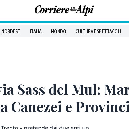
NORDEST
ITALIA
MONDO
CULTURA E SPETTACOLI
via Sass del Mul: Ma
 a Canezei e Provinc
i Trento – pretende dai due enti un