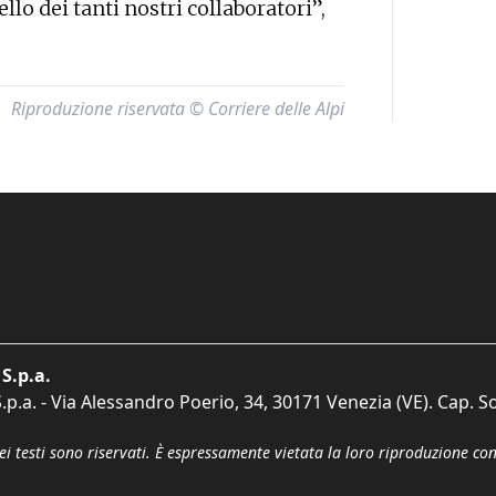
llo dei tanti nostri collaboratori”,
Riproduzione riservata © Corriere delle Alpi
S.p.a.
p.a. - Via Alessandro Poerio, 34, 30171 Venezia (VE). Cap. So
dei testi sono riservati. È espressamente vietata la loro riproduzione co