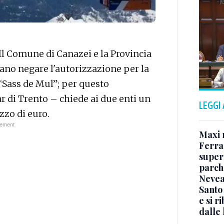
Il Comune di Canazei e la Provincia
no negare l'autorizzazione per la
“Sass de Mul”; per questo
r di Trento – chiede ai due enti un
LEGGI
zzo di euro.
Maxi 
Ferra
super
parch
Neve
Santo 
e si r
dalle