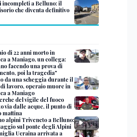
 incompleti a Belluno: il
sorio che diventa definitivo
io di 22 anni morto in
ica a Maniago, un collega:
ano facendo una prova di
mento, poi la tragedia"
to da una scheggia durante il
 di lavoro, operaio muore in
ica a Maniago
erche del vigile del fuoco
o via dalle acque, il punto di
o mattina
o alpini Triveneto a Belluno:
saggio sul ponte degli Alpini
miglia Ucraina arrivata a