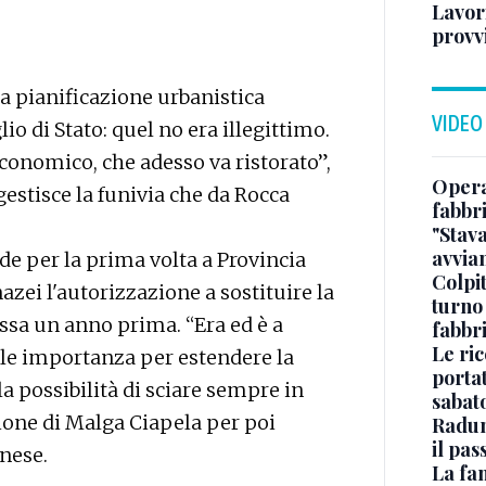
Lavori
provvi
a pianificazione urbanistica
VIDEO
io di Stato: quel no era illegittimo.
onomico, che adesso va ristorato”,
Opera
gestisce la funivia che da Rocca
fabbr
"Stav
avvia
e per la prima volta a Provincia
Colpi
ei l'autorizzazione a sostituire la
turno
ssa un anno prima. “Era ed è a
fabbr
Le ric
le importanza per estendere la
portat
la possibilità di sciare sempre in
sabat
ione di Malga Ciapela per poi
Radun
il pas
unese.
La fa