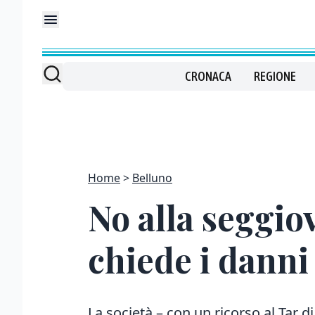
CRONACA
REGIONE
Home
Belluno
No alla seggio
chiede i danni
La società – con un ricorso al Tar d