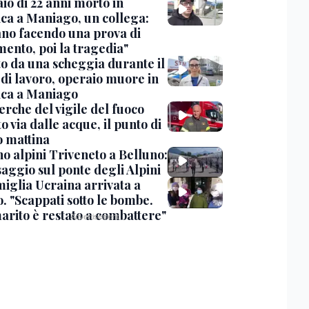
io di 22 anni morto in
ica a Maniago, un collega:
ano facendo una prova di
mento, poi la tragedia"
to da una scheggia durante il
 di lavoro, operaio muore in
ica a Maniago
erche del vigile del fuoco
o via dalle acque, il punto di
o mattina
o alpini Triveneto a Belluno:
saggio sul ponte degli Alpini
miglia Ucraina arrivata a
. "Scappati sotto le bombe.
arito è restato a combattere"