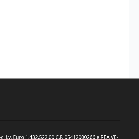
c. i.v. Euro 1.432.522,00 C.F. 05412000266 e REA VE-