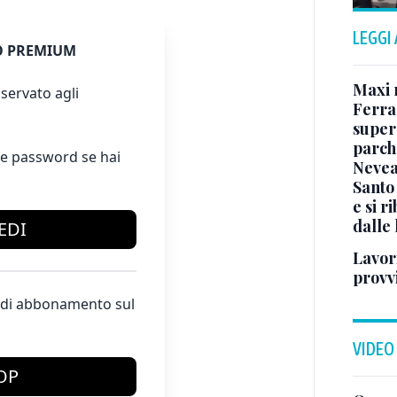
LEGGI
 PREMIUM
Maxi 
servato agli
Ferra
super
parch
e password se hai
Neve
Santo 
e si r
dalle
EDI
Lavori
provvi
te di abbonamento sul
VIDEO
OP