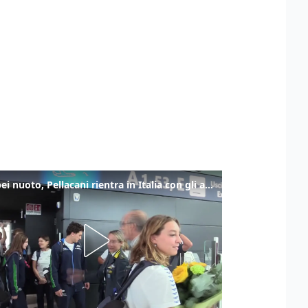
Europei nuoto, Pellacani rientra in Italia con gli azzurri dei tuffi