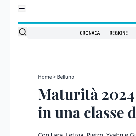
CRONACA
REGIONE
Home
Belluno
Maturità 2024 
in una classe 
Con
Lara, Letizia, Pietro, Yvahn e
Gi