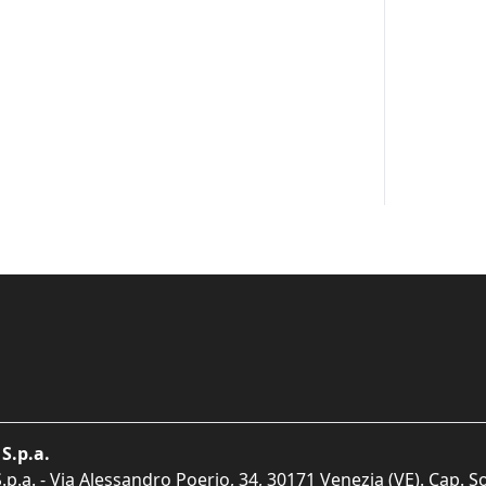
S.p.a.
p.a. - Via Alessandro Poerio, 34, 30171 Venezia (VE). Cap. So