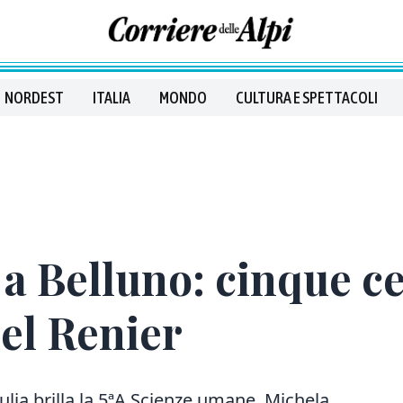
NORDEST
ITALIA
MONDO
CULTURA E SPETTACOLI
a Belluno: cinque ce
del Renier
ulia
brilla la 5ªA Scienze umane. Michela