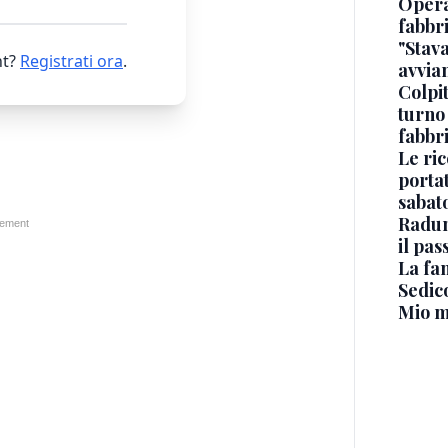
Opera
fabbr
"Stav
t?
Registrati ora
.
avvia
Colpi
turno
fabbr
Le ric
portat
sabat
Radun
il pas
La fa
Sedico
Mio m